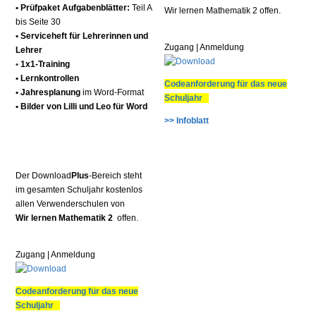
• Prüfpaket Aufgabenblätter:
Teil A
Wir lernen Mathematik 2 offen.
bis Seite 30
•
Serviceheft für Lehrerinnen und
Zugang | Anmeldung
Lehrer
•
1x1-Training
• Lernkontrollen
Codeanforderung für das neue
• Jahresplanung
im Word-Format
Schuljahr
• Bilder von Lilli und Leo für Word
>> Infoblatt
Der Download
Plus
-Bereich steht
im gesamten Schuljahr kostenlos
allen Verwenderschulen von
Wir lernen Mathematik 2
offen.
Zugang | Anmeldung
Codeanforderung für das neue
Schuljahr