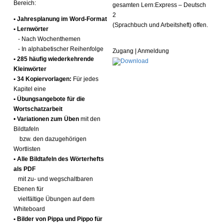
Bereich:
gesamten Lern:Express – Deutsch
2
• Jahresplanung im Word-Format
(Sprachbuch und Arbeitsheft) offen.
• Lernwörter
- Nach Wochenthemen
- In alphabetischer Reihenfolge
Zugang | Anmeldung
• 285 häufig wiederkehrende
Kleinwörter
• 34 Kopiervorlagen:
Für jedes
Kapitel eine
• Übungsangebote für die
Wortschatzarbeit
•
Variationen zum Üben
mit den
Bildtafeln
bzw. den dazugehörigen
Wortlisten
• Alle Bildtafeln des Wörterhefts
als PDF
mit zu- und wegschaltbaren
Ebenen für
vielfältige Übungen auf dem
Whiteboard
• Bilder von Pippa und Pippo für