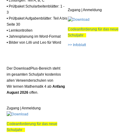
• Lösungen: Teil A, B, C
• Prüfpaket Schularbeitenblätter: 1 -
Zugang | Anmeldung
3
• Prüfpaket Aufgabenblätter: Teil A bis
Seite 30
Codeanforderung für das neue
• Lernkontrollen
Schuljahr
• Jahresplanung im Word-Format
• Bilder von Lilli und Leo für Word
>> Infoblatt
Der DownloadPlus-Bereich steht
im gesamten Schuljahr kostenlos
allen Verwenderschulen von
Wir lernen Mathematik 4 ab
Anfang
August 2026
offen.
Zugang | Anmeldung
Codeanforderung für das neue
Schuljahr