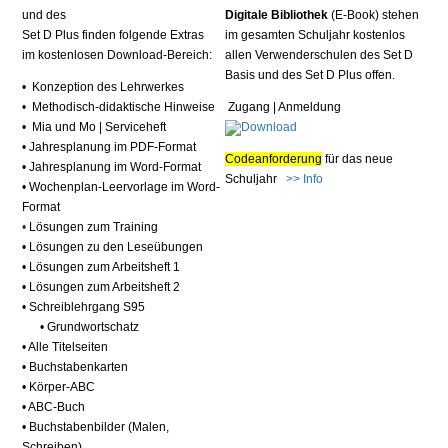
und
des
Digitale Bibliothek
(E-
Book) stehen
Set D Plus finden folgende Extras
im gesamten Schuljahr kostenlos
im kostenlosen Download-Bereich:
allen Verwenderschulen des Set D
Basis und des Set D Plus offen.
•
Konzeption des Lehrwerkes
•
Methodisch-didaktische Hinweise
Zugang | Anmeldung
• Mia und Mo | Serviceheft
•
J
ahresplanung im PDF-Format
Codeanforderung
für das neue
•
Jahresplanung im Word-Format
Schuljahr
>> Info
•
Wochenplan-Leervorlage im Word-
Format
•
Lösungen zum Training
• Lösungen zu den Leseübungen
• Lösungen zum Arbeitsheft 1
•
Lösungen zum
Arbeitsheft 2
• Schreiblehrgang S95
•
Grundwortschatz
• Alle Titelseiten
• Buchstabenkarten
•
Körper-ABC
• ABC-Buch
• Buchstabenbilder (Malen,
Schreiben)