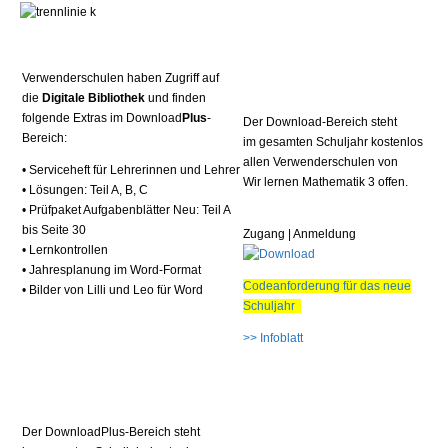
Verwenderschulen haben Zugriff auf
die
Digitale Bibliothek
und finden
folgende Extras im Download
Plus
-
Der Download-Bereich steht
Bereich:
im gesamten Schuljahr kostenlos
allen Verwenderschulen von
•
Serviceheft für Lehrerinnen und Lehrer
Wir lernen Mathematik 3 offen.
• Lösungen: Teil A, B, C
• Prüfpaket Aufgabenblätter Neu: Teil A
bis Seite 30
Zugang | Anmeldung
• Lernkontrollen
• Jahresplanung im Word-Format
Codeanforderung für das neue
• Bilder von Lilli und Leo für Word
Schuljahr
>> Infoblatt
Der DownloadPlus-Bereich steht