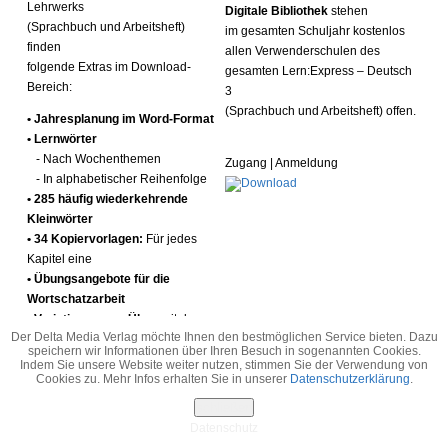
Lehrwerks
Digitale Bibliothek
stehen
(Sprachbuch und Arbeitsheft)
im gesamten Schuljahr kostenlos
finden
allen Verwenderschulen des
folgende Extras im Download-
gesamten Lern:Express – Deutsch
Bereich:
3
(Sprachbuch und Arbeitsheft) offen.
• Jahresplanung im Word-Format
• Lernwörter
- Nach Wochenthemen
Zugang | Anmeldung
- In alphabetischer Reihenfolge
• 285 häufig wiederkehrende
Kleinwörter
• 34 Kopiervorlagen:
Für jedes
Kapitel eine
• Übungsangebote für die
Wortschatzarbeit
•
Variationen zum Üben
mit den
Der Delta Media Verlag möchte Ihnen den bestmöglichen Service bieten. Dazu
Bildtafeln
speichern wir Informationen über Ihren Besuch in sogenannten Cookies.
bzw. den dazugehörigen
Indem Sie unsere Website weiter nutzen, stimmen Sie der Verwendung von
Wortlisten
Cookies zu. Mehr Infos erhalten Sie in unserer
Datenschutzerklärung
.
• Alle Bildtafeln des Wörterhefts
schließen
als PDF
Datenschutz
mit zu- und wegschaltbaren