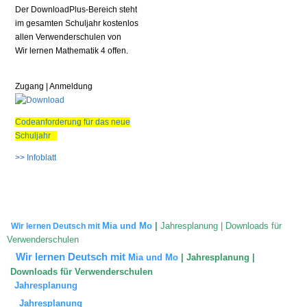
Der DownloadPlus-Bereich steht
im gesamten Schuljahr kostenlos
allen Verwenderschulen von
Wir lernen Mathematik 4 offen.
Zugang | Anmeldung
Codeanforderung für das neue
Schuljahr
>> Infoblatt
Mia und Mo
|
Jahresplanung | Downloads für
Wir lernen Deutsch mit
Verwenderschulen
Wir lernen Deutsch mit
Mia und Mo
|
Jahresplanung |
Downloads für Verwenderschulen
Ja
h
respla
nung
Ja
h
respla
nung