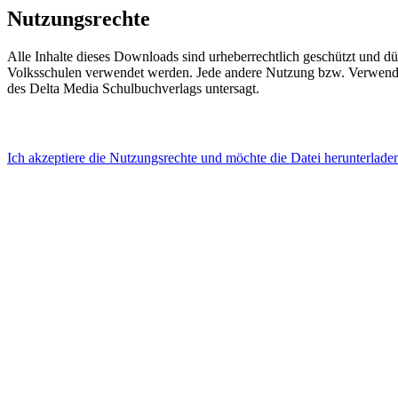
Nutzungsrechte
Alle
Inhalte
dieses
Downloads
sind
urheberrechtlich
geschützt
und
dü
Volksschulen
verwendet
werden
.
Jede
andere
Nutzung
bzw
.
Verwen
des Delta Media Schulbuchverlags
untersagt
.
Ich akzeptiere die Nutzungsrechte und möchte die Datei herunterlade